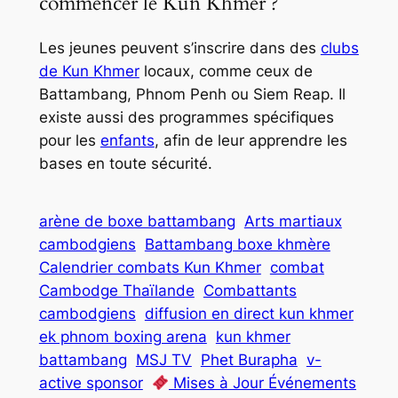
commencer le Kun Khmer ?
Les jeunes peuvent s’inscrire dans des
clubs
de Kun Khmer
locaux, comme ceux de
Battambang, Phnom Penh ou Siem Reap. Il
existe aussi des programmes spécifiques
pour les
enfants
, afin de leur apprendre les
bases en toute sécurité.
arène de boxe battambang
Arts martiaux
cambodgiens
Battambang boxe khmère
Calendrier combats Kun Khmer
combat
Cambodge Thaïlande
Combattants
cambodgiens
diffusion en direct kun khmer
ek phnom boxing arena
kun khmer
battambang
MSJ TV
Phet Burapha
v-
active sponsor
Mises à Jour Événements