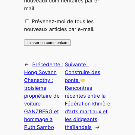
nouveaux commentaires par e-
mail.
Prévenez-moi de tous les
nouveaux articles par e-mail.
←
Précédente :
Suivante :
Hong Sovann
Construire des
Chansothy :
ponts
troisième
Rencontres
propriétaire de
récentes entre la
voiture
Fédération khmère
GANZBERG et
d’arts martiaux et
hommage à
les dirigeants
Puth Sambo
thaïlandais
→