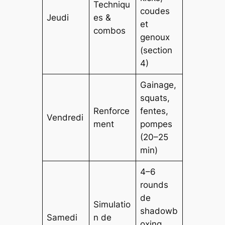
Techniqu
coudes
Jeudi
es &
et
combos
genoux
(section
4)
Gainage,
squats,
Renforce
fentes,
Vendredi
ment
pompes
(20–25
min)
4–6
rounds
de
Simulatio
shadowb
Samedi
n de
oxing