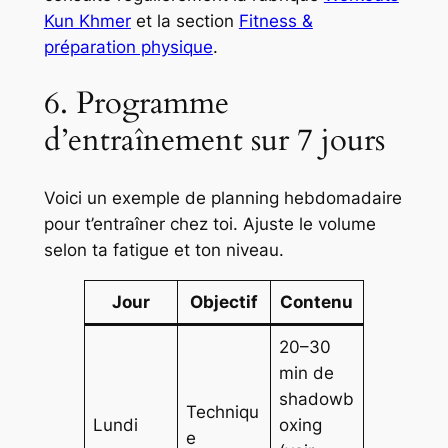
Kun Khmer
et la section
Fitness &
préparation physique
.
6. Programme
d’entraînement sur 7 jours
Voici un exemple de planning hebdomadaire
pour t’entraîner chez toi. Ajuste le volume
selon ta fatigue et ton niveau.
Jour
Objectif
Contenu
20–30
min de
shadowb
Techniqu
Lundi
oxing
e