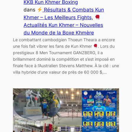
KKB Kun Khmer Boxing
dans
Résultats & Combats Kun
Khmer – Les Meilleurs Fights
, 
Actualités Kun Khmer – Nouvelles
du Monde de la Boxe Khmère
Le combattant cambodgien Thoeun Theara a encore
une fois fait vibrer les fans de Kun Khmer
. Lors du
prestigieux 8 Men Tournament GANZBERG, il a
brillamment dominé la compétition et s’est imposé en
finale face à l’Australien Stevens Matthew. À la clé : une
villa hybride d’une valeur de près de 60 000 $,…