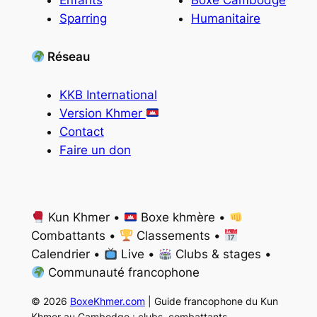
Enfants
Boxe Cambodge
Sparring
Humanitaire
Réseau
KKB International
Version Khmer
Contact
Faire un don
Kun Khmer •
Boxe khmère •
Combattants •
Classements •
Calendrier •
Live •
Clubs & stages •
Communauté francophone
© 2026
BoxeKhmer.com
| Guide francophone du Kun
Khmer au Cambodge : clubs, combattants,