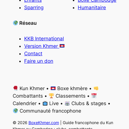
Enfants
Boxe Cambodge
Sparring
Humanitaire
Réseau
KKB International
Version Khmer
Contact
Faire un don
Kun Khmer •
Boxe khmère •
Combattants •
Classements •
Calendrier •
Live •
Clubs & stages •
Communauté francophone
© 2026
BoxeKhmer.com
| Guide francophone du Kun
Khmer au Cambodge : clubs, combattants,