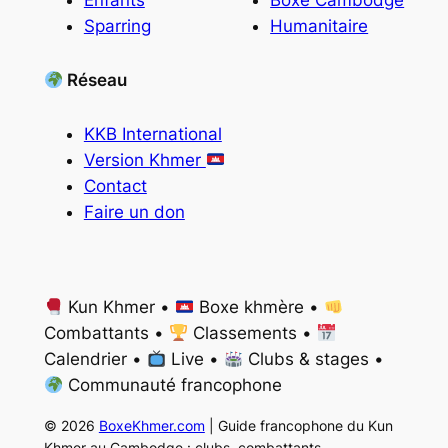
Enfants
Boxe Cambodge
Sparring
Humanitaire
Réseau
KKB International
Version Khmer
Contact
Faire un don
Kun Khmer •
Boxe khmère •
Combattants •
Classements •
Calendrier •
Live •
Clubs & stages •
Communauté francophone
© 2026
BoxeKhmer.com
| Guide francophone du Kun
Khmer au Cambodge : clubs, combattants,