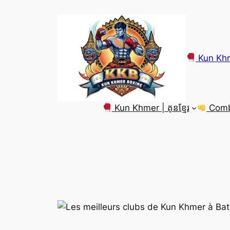
Aller
au
contenu
Kun Khm
Kun Khmer | គុនខ្មែរ
Comba