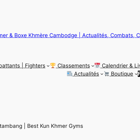
er & Boxe Khmère Cambodge | Actualités, Combats, C
ttants | Fighters
Classements
Calendrier & Li
Actualités
Boutique