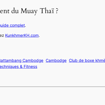
rent du Muay Thaï ?
guide complet
.
tez
KunkhmerKH.com
.
Battambang Cambodge
Cambodge
Club de boxe khm
echniques & Fitness