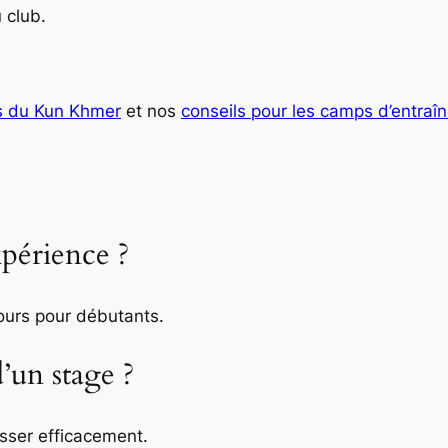
 club.
s du Kun Khmer
et nos
conseils pour les camps d’entraî
xpérience ?
cours pour débutants.
d’un stage ?
sser efficacement.