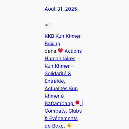
Août 31, 2025
—
par
KKB Kun Khmer
Boxing
dans
Actions
Humanitaires
Kun Khmer –
Solidarité &
Entraide
, 
Actualités Kun
Khmer à
Battambang
|
Combats, Clubs
& Événements
de Boxe
, 