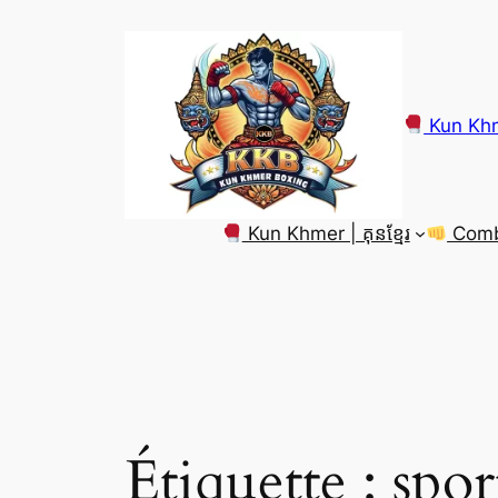
Aller
au
contenu
Kun Khm
Kun Khmer | គុនខ្មែរ
Comba
Étiquette :
spor