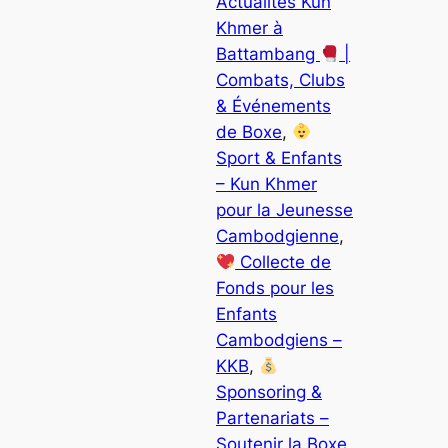
Actualités Kun
Khmer à
Battambang
|
Combats, Clubs
& Événements
de Boxe
, 
Sport & Enfants
– Kun Khmer
pour la Jeunesse
Cambodgienne
, 
Collecte de
Fonds pour les
Enfants
Cambodgiens –
KKB
, 
Sponsoring &
Partenariats –
Soutenir la Boxe