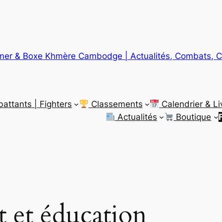
er & Boxe Khmère Cambodge | Actualités, Combats, C
ttants | Fighters
Classements
Calendrier & Li
Actualités
Boutique
t et éducation