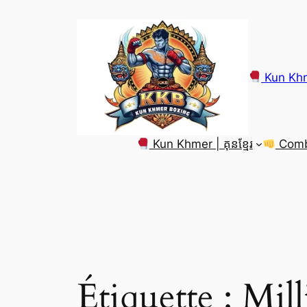
Aller
au
contenu
Kun Khm
Kun Khmer | គុនខ្មែរ
Comba
Étiquette :
Mill