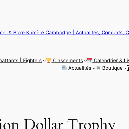
er & Boxe Khmère Cambodge | Actualités, Combats, C
ttants | Fighters
Classements
Calendrier & Li
Actualités
Boutique
ion Dollar Trophy