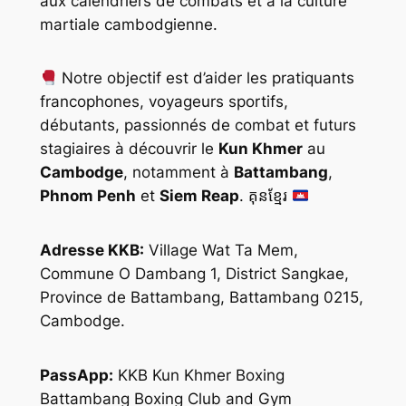
aux calendriers de combats et à la culture
martiale cambodgienne.
Notre objectif est d’aider les pratiquants
francophones, voyageurs sportifs,
débutants, passionnés de combat et futurs
stagiaires à découvrir le
Kun Khmer
au
Cambodge
, notamment à
Battambang
,
Phnom Penh
et
Siem Reap
. គុនខ្មែរ
Adresse KKB:
Village Wat Ta Mem,
Commune O Dambang 1, District Sangkae,
Province de Battambang, Battambang 0215,
Cambodge.
PassApp:
KKB Kun Khmer Boxing
Battambang Boxing Club and Gym